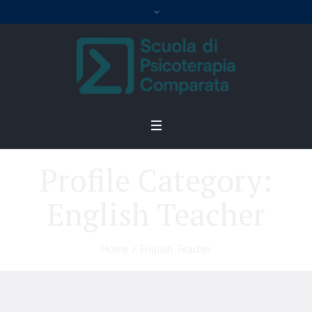
Profile Category:
English Teacher
Home
/
English Teacher