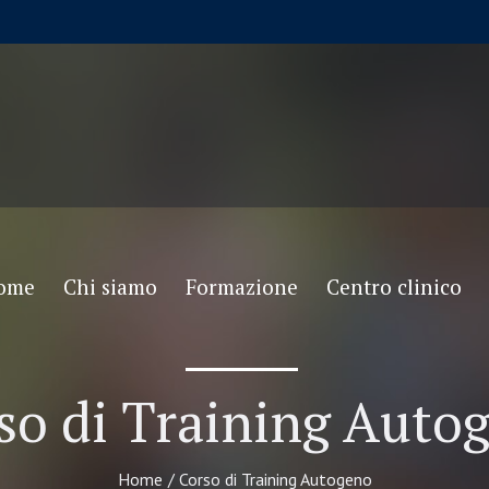
ome
Chi siamo
Formazione
Centro clinico
so di Training Auto
Home
/
Corso di Training Autogeno