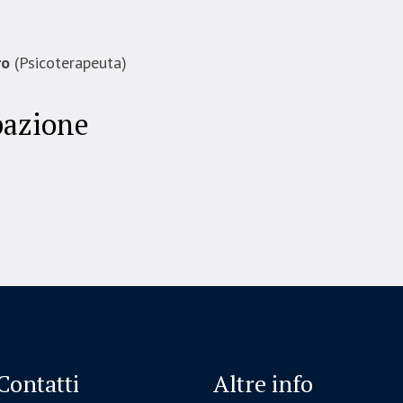
ro
(Psicoterapeuta)
pazione
Contatti
Altre info