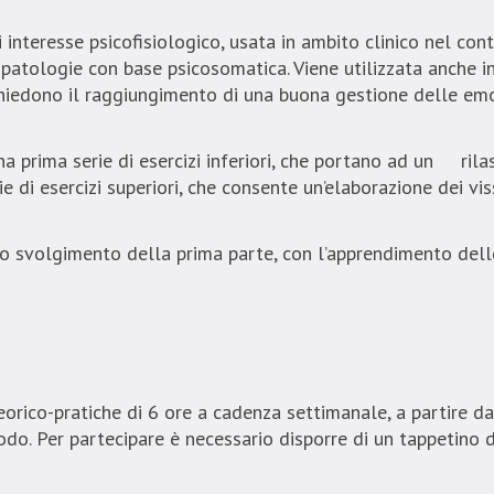
interesse psicofisiologico, usata in ambito clinico nel cont
patologie con base psicosomatica. Viene utilizzata anche in
ichiedono il raggiungimento di una buona gestione delle emoz
na prima serie di esercizi inferiori, che portano ad un ri
 di esercizi superiori, che consente un’elaborazione dei vis
o svolgimento della prima parte, con l’apprendimento dell
eorico-pratiche di 6 ore a cadenza settimanale, a partire d
o. Per partecipare è necessario disporre di un tappetino d