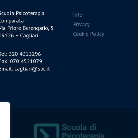
Scuola Psicoterapia
Info
Comparata
Privacy
Via Priore Berengario, 5
Cookie Policy
09126 – Cagliari
Tel: 320 4313296
Fax: 070 4521079
Email: cagliari@spc.it