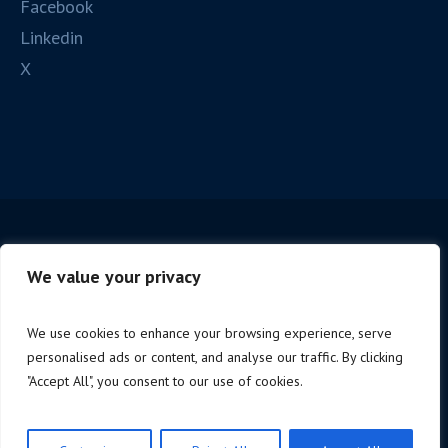
Facebook
Linkedin
X
We value your privacy
We use cookies to enhance your browsing experience, serve
personalised ads or content, and analyse our traffic. By clicking
Copyright © 2025 Cagliari Spc. | P.iva 06221190488 |
"Accept All", you consent to our use of cookies.
Design by
NoStudio
Privacy Policy
/