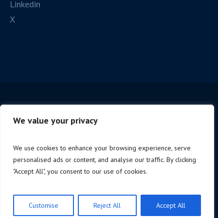
Linkedin
X
We value your privacy
We use cookies to enhance your browsing experience, serve
personalised ads or content, and analyse our traffic. By clicking
Copyright © 2025 Cagliari Spc. | P.iva 06221190488 |
"Accept All", you consent to our use of cookies.
Design by
NoStudio
Privacy Policy
/
Customise
Reject All
Accept All