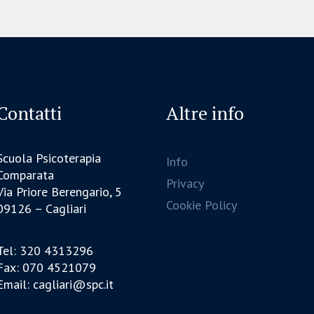
Contatti
Altre info
Scuola Psicoterapia
Info
Comparata
Privacy
Via Priore Berengario, 5
Cookie Policy
09126 – Cagliari
Tel: 320 4313296
Fax: 070 4521079
Email: cagliari@spc.it