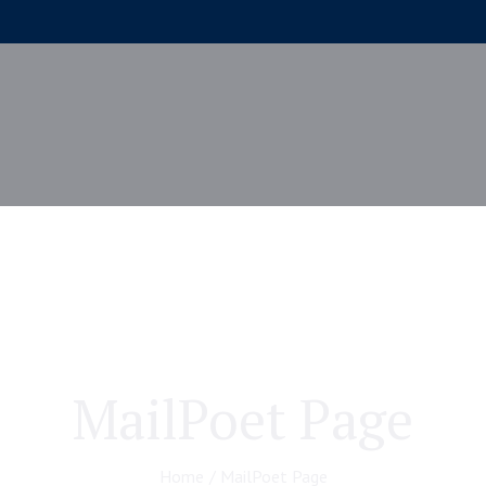
ome
Chi siamo
Formazione
Centro clinico
MailPoet Page
Home
/
MailPoet Page