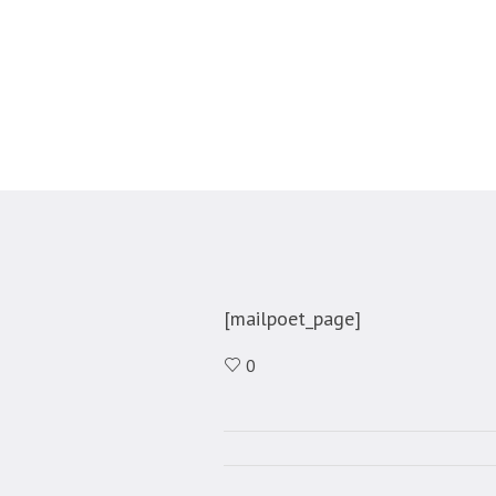
[mailpoet_page]
0